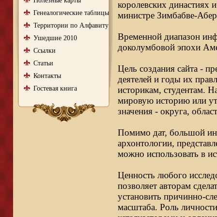
Полезные карты
королевских династиях и
Генеалогические таблицы
министре Зимбабве-Абер
Территории по Алфавиту
Временной диапазон инфо
Ушедшие 2010
доколумбовой эпохи Аме
Ссылки
Статьи
Цель создания сайта - п
Контакты
деятелей и годы их правл
Гостевая книга
историкам, студентам. Н
мировую историю или ут
значения - округа, облас
Помимо дат, большой ин
архонтологии, представл
можно использовать в ис
Ценность любого исследо
позволяет авторам сдела
установить причинно-сле
масштаба. Роль личности