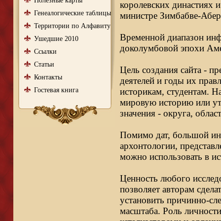
Полезные карты
королевских династиях и
Генеалогические таблицы
министре Зимбабве-Абер
Территории по Алфавиту
Временной диапазон инфо
Ушедшие 2010
доколумбовой эпохи Аме
Ссылки
Статьи
Цель создания сайта - п
Контакты
деятелей и годы их правл
Гостевая книга
историкам, студентам. Н
мировую историю или ут
значения - округа, облас
Помимо дат, большой ин
архонтологии, представл
можно использовать в ис
Ценность любого исследо
позволяет авторам сдела
установить причинно-сле
масштаба. Роль личности