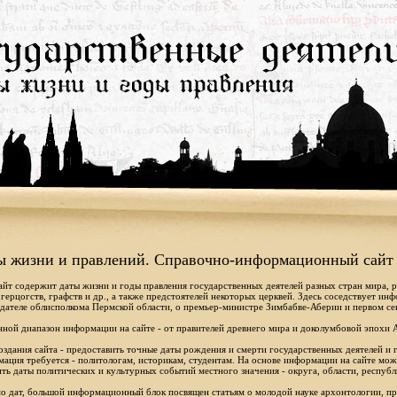
ы жизни и правлений. Справочно-информационный сайт
айт содержит даты жизни и годы правления государственных деятелей разных стран мира, 
 герцогств, графств и др., а также предстоятелей некоторых церквей. Здесь соседствует ин
дателе облисполкома Пермской области, о премьер-министре Зимбабве-Аберии и первом се
ной диапазон информации на сайте - от правителей древнего мира и доколумбовой эпохи 
оздания сайта - предоставить точные даты рождения и смерти государственных деятелей и г
ация требуется - политологам, историкам, студентам. На основе информации на сайте мо
ть даты политических и культурных событий местного значения - округа, области, республ
 дат, большой информационный блок посвящен статьям о молодой науке архонтологии, пр