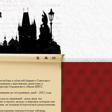
республик и областей бывшего Советского
формация о королевских династиях и
кретаре Горьковского обкома КПСС.
Америки до сегодняшних дней - 2011 года.
оды их правлений - всем, кому эта
жно устроить экскурс в мировую историю или
ики, не искажая историческую ретроспективу.
едставлены генеалогические таблицы,