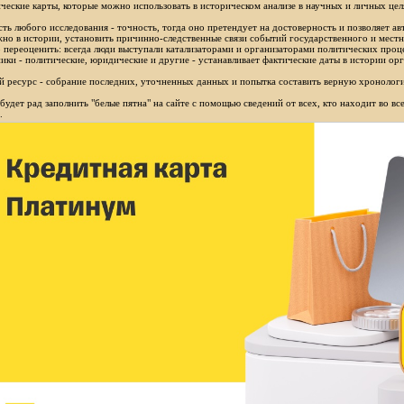
ческие карты, которые можно использовать в историческом анализе в научных и личных цел
ть любого исследования - точность, тогда оно претендует на достоверность и позволяет ав
но в истории, установить причинно-следственные связи событий государственного и местн
 переоценить: всегда люди выступали катализаторами и организаторами политических проц
ики - политические, юридические и другие - устанавливает фактические даты в истории орг
 ресурс - собрание последних, уточненных данных и попытка составить верную хронологи
будет рад заполнить "белые пятна" на сайте с помощью сведений от всех, кто находит во в
.