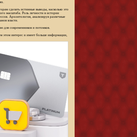
ях.
торам сделать истинные выводы, насколько это
ого масштаба. Роль личности в истории
ессов. Архонтология, анализируя различные
анов власти.
ю для современников и потомков.
сем этом интерес и имеет больше информации,