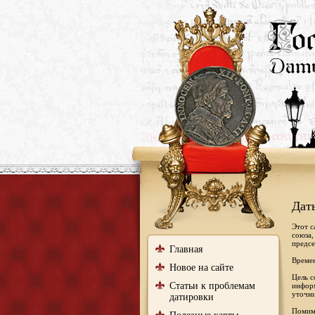
Дат
Этот с
союза,
предсе
Главная
Времен
Новое на сайте
Цель с
Статьи к проблемам
информ
уточни
датировки
Помимо