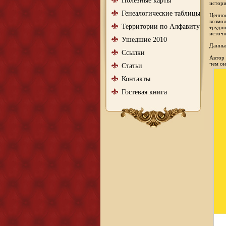
Полезные карты
истори
Генеалогические таблицы
Ценнос
возмож
Территории по Алфавиту
трудно
источн
Ушедшие 2010
Данный
Ссылки
Автор 
чем он
Статьи
Контакты
Гостевая книга