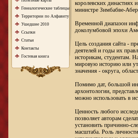
Полезные карты
королевских династиях и
Генеалогические таблицы
министре Зимбабве-Абер
Территории по Алфавиту
Временной диапазон инфо
Ушедшие 2010
доколумбовой эпохи Аме
Ссылки
Статьи
Цель создания сайта - п
Контакты
деятелей и годы их правл
Гостевая книга
историкам, студентам. Н
мировую историю или ут
значения - округа, облас
Помимо дат, большой ин
архонтологии, представл
можно использовать в ис
Ценность любого исследо
позволяет авторам сдела
установить причинно-сле
масштаба. Роль личности