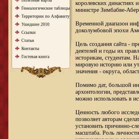
Полезные карты
королевских династиях и
Генеалогические таблицы
министре Зимбабве-Абер
Территории по Алфавиту
Временной диапазон инфо
Ушедшие 2010
доколумбовой эпохи Аме
Ссылки
Статьи
Цель создания сайта - п
Контакты
деятелей и годы их правл
Гостевая книга
историкам, студентам. Н
мировую историю или ут
значения - округа, облас
Помимо дат, большой ин
архонтологии, представл
можно использовать в ис
Ценность любого исследо
позволяет авторам сдела
установить причинно-сле
масштаба. Роль личности