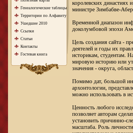
Полезные карты
королевских династиях и
Генеалогические таблицы
министре Зимбабве-Абер
Территории по Алфавиту
Временной диапазон инфо
Ушедшие 2010
доколумбовой эпохи Аме
Ссылки
Статьи
Цель создания сайта - п
Контакты
деятелей и годы их правл
Гостевая книга
историкам, студентам. Н
мировую историю или ут
значения - округа, облас
Помимо дат, большой ин
архонтологии, представл
можно использовать в ис
Ценность любого исследо
позволяет авторам сдела
установить причинно-сле
масштаба. Роль личности