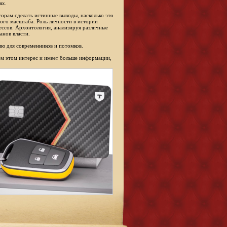
ях.
торам сделать истинные выводы, насколько это
ого масштаба. Роль личности в истории
ессов. Архонтология, анализируя различные
анов власти.
ю для современников и потомков.
сем этом интерес и имеет больше информации,