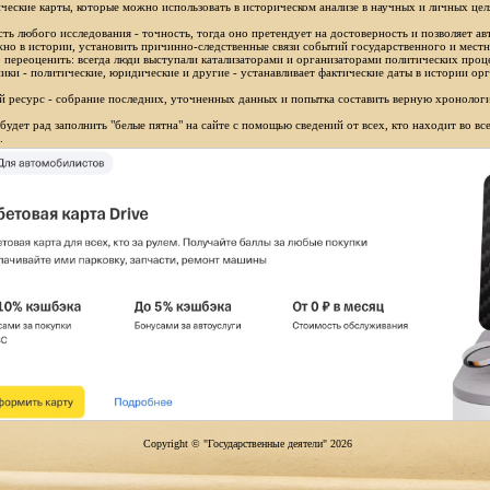
ческие карты, которые можно использовать в историческом анализе в научных и личных цел
ть любого исследования - точность, тогда оно претендует на достоверность и позволяет ав
но в истории, установить причинно-следственные связи событий государственного и местн
 переоценить: всегда люди выступали катализаторами и организаторами политических проц
ики - политические, юридические и другие - устанавливает фактические даты в истории орг
 ресурс - собрание последних, уточненных данных и попытка составить верную хронологи
будет рад заполнить "белые пятна" на сайте с помощью сведений от всех, кто находит во в
.
Copyright © "Государственные деятели" 2026