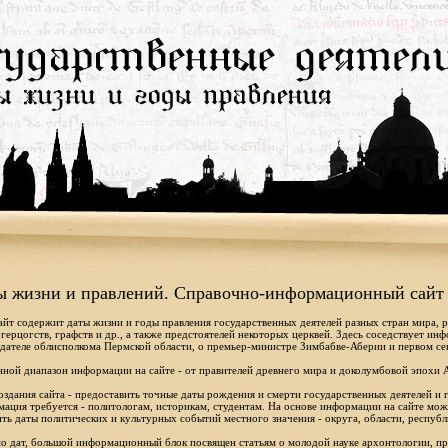
ы жизни и правлений. Справочно-информационный сайт
айт содержит даты жизни и годы правления государственных деятелей разных стран мира, 
 герцогств, графств и др., а также предстоятелей некоторых церквей. Здесь соседствует ин
дателе облисполкома Пермской области, о премьер-министре Зимбабве-Аберии и первом се
ной диапазон информации на сайте - от правителей древнего мира и доколумбовой эпохи 
оздания сайта - предоставить точные даты рождения и смерти государственных деятелей и г
ация требуется - политологам, историкам, студентам. На основе информации на сайте мо
ть даты политических и культурных событий местного значения - округа, области, республ
 дат, большой информационный блок посвящен статьям о молодой науке архонтологии, пр