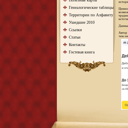
Полезные карты
истори
Генеалогические таблицы
Ценнос
возмож
Территории по Алфавиту
трудно
источн
Ушедшие 2010
Данный
Ссылки
Автор 
чем он
Статьи
Контакты
Гостевая книга