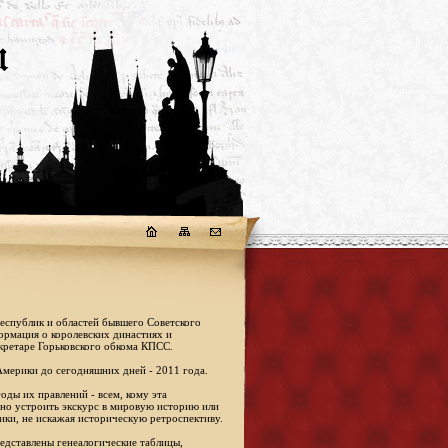
республик и областей бывшего Советского
формация о королевских династиях и
кретаре Горьковского обкома КПСС.
Америки до сегодняшних дней - 2011 года.
оды их правлений - всем, кому эта
жно устроить экскурс в мировую историю или
ики, не искажая историческую ретроспективу.
едставлены генеалогические таблицы,