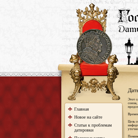
Дат
Этот с
союза,
предсе
Главная
Времен
Новое на сайте
Цель с
Статьи к проблемам
информ
уточни
датировки
Помимо