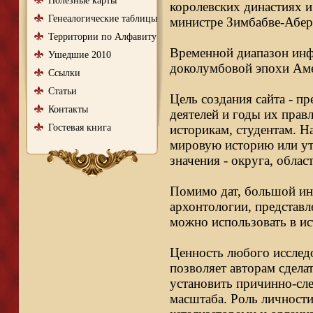
Полезные карты
королевских династиях и
Генеалогические таблицы
министре Зимбабве-Абер
Территории по Алфавиту
Временной диапазон инфо
Ушедшие 2010
доколумбовой эпохи Аме
Ссылки
Статьи
Цель создания сайта - п
Контакты
деятелей и годы их правл
Гостевая книга
историкам, студентам. Н
мировую историю или ут
значения - округа, облас
Помимо дат, большой ин
архонтологии, представл
можно использовать в ис
Ценность любого исследо
позволяет авторам сдела
установить причинно-сле
масштаба. Роль личности