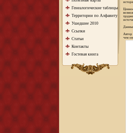
Полезные карты
истори
Генеалогические таблицы
Ценнос
возмож
Территории по Алфавиту
трудно
источн
Ушедшие 2010
Данный
Ссылки
Автор 
чем он
Статьи
Контакты
Гостевая книга