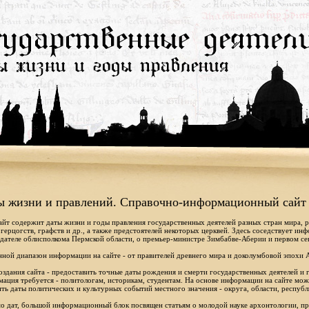
ы жизни и правлений. Справочно-информационный сайт
айт содержит даты жизни и годы правления государственных деятелей разных стран мира, 
 герцогств, графств и др., а также предстоятелей некоторых церквей. Здесь соседствует ин
дателе облисполкома Пермской области, о премьер-министре Зимбабве-Аберии и первом се
ной диапазон информации на сайте - от правителей древнего мира и доколумбовой эпохи 
оздания сайта - предоставить точные даты рождения и смерти государственных деятелей и г
ация требуется - политологам, историкам, студентам. На основе информации на сайте мо
ть даты политических и культурных событий местного значения - округа, области, республ
 дат, большой информационный блок посвящен статьям о молодой науке архонтологии, пр