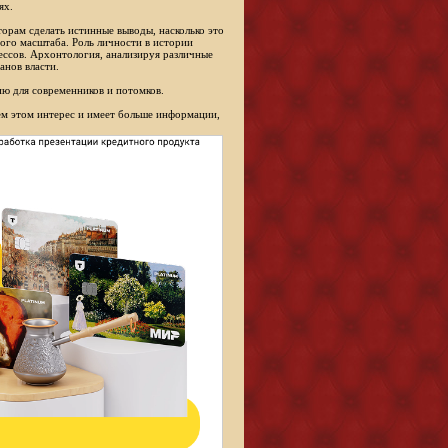
ях.
торам сделать истинные выводы, насколько это
ого масштаба. Роль личности в истории
ессов. Архонтология, анализируя различные
анов власти.
ю для современников и потомков.
сем этом интерес и имеет больше информации,