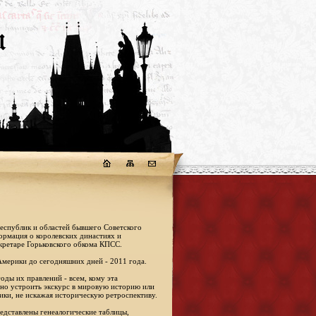
республик и областей бывшего Советского
формация о королевских династиях и
кретаре Горьковского обкома КПСС.
Америки до сегодняшних дней - 2011 года.
оды их правлений - всем, кому эта
жно устроить экскурс в мировую историю или
ики, не искажая историческую ретроспективу.
едставлены генеалогические таблицы,