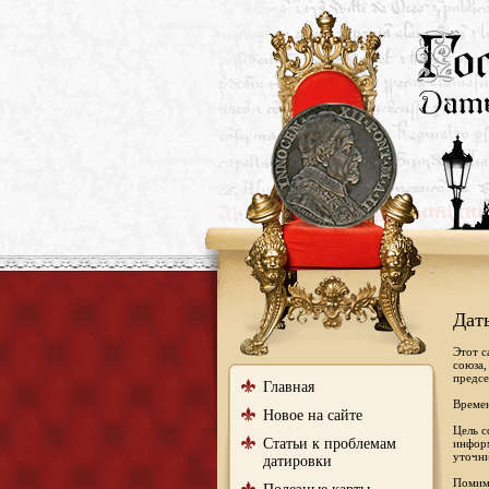
Дат
Этот с
союза,
предсе
Главная
Времен
Новое на сайте
Цель с
Статьи к проблемам
информ
уточни
датировки
Помимо