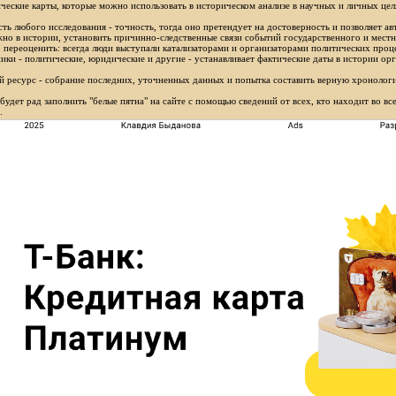
ческие карты, которые можно использовать в историческом анализе в научных и личных цел
ть любого исследования - точность, тогда оно претендует на достоверность и позволяет ав
но в истории, установить причинно-следственные связи событий государственного и местн
 переоценить: всегда люди выступали катализаторами и организаторами политических проц
ики - политические, юридические и другие - устанавливает фактические даты в истории орг
 ресурс - собрание последних, уточненных данных и попытка составить верную хронологи
будет рад заполнить "белые пятна" на сайте с помощью сведений от всех, кто находит во в
.