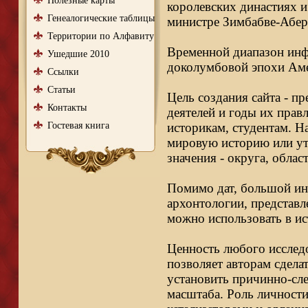
Полезные карты
королевских династиях и
Генеалогические таблицы
министре Зимбабве-Абер
Территории по Алфавиту
Временной диапазон инфо
Ушедшие 2010
доколумбовой эпохи Аме
Ссылки
Статьи
Цель создания сайта - п
Контакты
деятелей и годы их правл
Гостевая книга
историкам, студентам. Н
мировую историю или ут
значения - округа, облас
Помимо дат, большой ин
архонтологии, представл
можно использовать в ис
Ценность любого исследо
позволяет авторам сдела
установить причинно-сле
масштаба. Роль личности