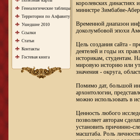
Полезные карты
королевских династиях и
Генеалогические таблицы
министре Зимбабве-Абер
Территории по Алфавиту
Временной диапазон инфо
Ушедшие 2010
доколумбовой эпохи Аме
Ссылки
Статьи
Цель создания сайта - п
Контакты
деятелей и годы их правл
Гостевая книга
историкам, студентам. Н
мировую историю или ут
значения - округа, облас
Помимо дат, большой ин
архонтологии, представл
можно использовать в ис
Ценность любого исследо
позволяет авторам сдела
установить причинно-сле
масштаба. Роль личности