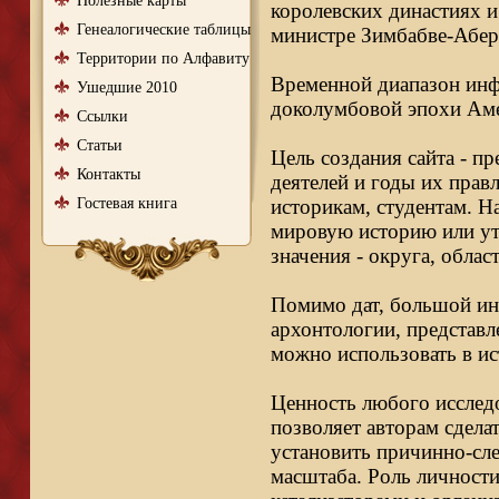
Полезные карты
королевских династиях и
Генеалогические таблицы
министре Зимбабве-Абер
Территории по Алфавиту
Временной диапазон инфо
Ушедшие 2010
доколумбовой эпохи Аме
Ссылки
Статьи
Цель создания сайта - п
Контакты
деятелей и годы их правл
Гостевая книга
историкам, студентам. Н
мировую историю или ут
значения - округа, облас
Помимо дат, большой ин
архонтологии, представл
можно использовать в ис
Ценность любого исследо
позволяет авторам сдела
установить причинно-сле
масштаба. Роль личности