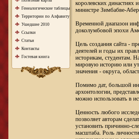
Полезные карты
королевских династиях и
Генеалогические таблицы
министре Зимбабве-Абер
Территории по Алфавиту
Временной диапазон инфо
Ушедшие 2010
доколумбовой эпохи Аме
Ссылки
Статьи
Цель создания сайта - п
Контакты
деятелей и годы их правл
Гостевая книга
историкам, студентам. Н
мировую историю или ут
значения - округа, облас
Помимо дат, большой ин
архонтологии, представл
можно использовать в ис
Ценность любого исследо
позволяет авторам сдела
установить причинно-сле
масштаба. Роль личности