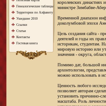
Полезные карты
королевских династиях и
Генеалогические таблицы
министре Зимбабве-Абер
Территории по Алфавиту
Временной диапазон инфо
Ушедшие 2010
доколумбовой эпохи Аме
Ссылки
Статьи
Цель создания сайта - п
Контакты
деятелей и годы их правл
Гостевая книга
историкам, студентам. Н
мировую историю или ут
значения - округа, облас
Помимо дат, большой ин
архонтологии, представл
можно использовать в ис
Ценность любого исследо
позволяет авторам сдела
установить причинно-сле
масштаба. Роль личности