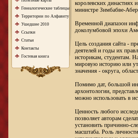
Полезные карты
королевских династиях и
Генеалогические таблицы
министре Зимбабве-Абер
Территории по Алфавиту
Временной диапазон инфо
Ушедшие 2010
доколумбовой эпохи Аме
Ссылки
Статьи
Цель создания сайта - п
Контакты
деятелей и годы их правл
Гостевая книга
историкам, студентам. Н
мировую историю или ут
значения - округа, облас
Помимо дат, большой ин
архонтологии, представл
можно использовать в ис
Ценность любого исследо
позволяет авторам сдела
установить причинно-сле
масштаба. Роль личности