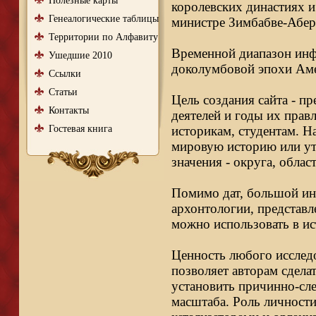
Полезные карты
королевских династиях и
Генеалогические таблицы
министре Зимбабве-Абер
Территории по Алфавиту
Временной диапазон инфо
Ушедшие 2010
доколумбовой эпохи Аме
Ссылки
Статьи
Цель создания сайта - п
Контакты
деятелей и годы их правл
Гостевая книга
историкам, студентам. Н
мировую историю или ут
значения - округа, облас
Помимо дат, большой ин
архонтологии, представл
можно использовать в ис
Ценность любого исследо
позволяет авторам сдела
установить причинно-сле
масштаба. Роль личности