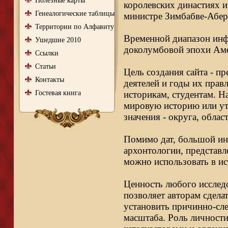
Полезные карты
королевских династиях и
Генеалогические таблицы
министре Зимбабве-Абер
Территории по Алфавиту
Временной диапазон инфо
Ушедшие 2010
доколумбовой эпохи Аме
Ссылки
Статьи
Цель создания сайта - п
Контакты
деятелей и годы их правл
Гостевая книга
историкам, студентам. Н
мировую историю или ут
значения - округа, облас
Помимо дат, большой ин
архонтологии, представл
можно использовать в ис
Ценность любого исследо
позволяет авторам сдела
установить причинно-сле
масштаба. Роль личности