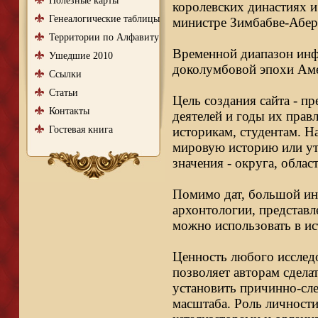
Полезные карты
королевских династиях и
Генеалогические таблицы
министре Зимбабве-Абер
Территории по Алфавиту
Временной диапазон инфо
Ушедшие 2010
доколумбовой эпохи Аме
Ссылки
Статьи
Цель создания сайта - п
Контакты
деятелей и годы их правл
Гостевая книга
историкам, студентам. Н
мировую историю или ут
значения - округа, облас
Помимо дат, большой ин
архонтологии, представл
можно использовать в ис
Ценность любого исследо
позволяет авторам сдела
установить причинно-сле
масштаба. Роль личности