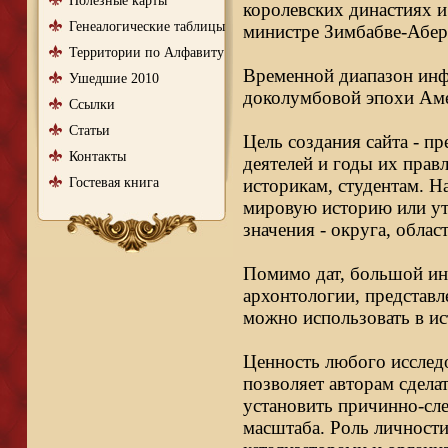
Полезные карты
королевских династиях и
Генеалогические таблицы
министре Зимбабве-Абер
Территории по Алфавиту
Временной диапазон инфо
Ушедшие 2010
доколумбовой эпохи Аме
Ссылки
Статьи
Цель создания сайта - п
Контакты
деятелей и годы их правл
Гостевая книга
историкам, студентам. Н
мировую историю или ут
значения - округа, облас
Помимо дат, большой ин
архонтологии, представл
можно использовать в ис
Ценность любого исследо
позволяет авторам сдела
установить причинно-сле
масштаба. Роль личности