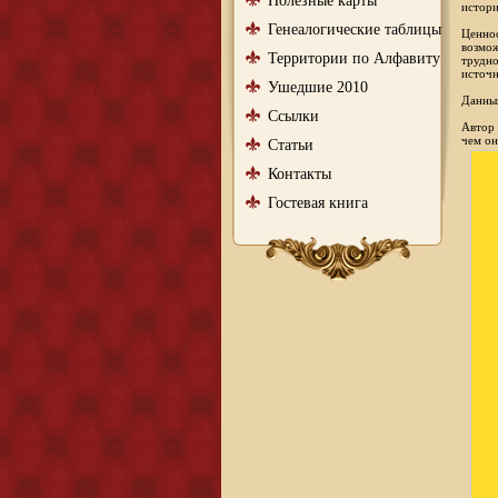
Полезные карты
истори
Генеалогические таблицы
Ценнос
возмож
Территории по Алфавиту
трудно
источн
Ушедшие 2010
Данный
Ссылки
Автор 
чем он
Статьи
Контакты
Гостевая книга