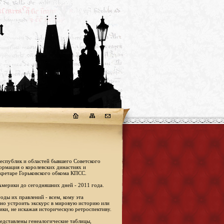
республик и областей бывшего Советского
формация о королевских династиях и
кретаре Горьковского обкома КПСС.
Америки до сегодняшних дней - 2011 года.
оды их правлений - всем, кому эта
жно устроить экскурс в мировую историю или
ики, не искажая историческую ретроспективу.
едставлены генеалогические таблицы,