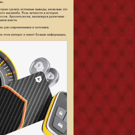
ях.
торам сделать истинные выводы, насколько это
ого масштаба. Роль личности в истории
ессов. Архонтология, анализируя различные
анов власти.
ю для современников и потомков.
сем этом интерес и имеет больше информации,