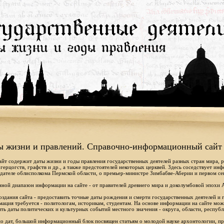
ы жизни и правлений. Справочно-информационный сайт
айт содержит даты жизни и годы правления государственных деятелей разных стран мира, 
 герцогств, графств и др., а также предстоятелей некоторых церквей. Здесь соседствует ин
дателе облисполкома Пермской области, о премьер-министре Зимбабве-Аберии и первом се
ной диапазон информации на сайте - от правителей древнего мира и доколумбовой эпохи 
оздания сайта - предоставить точные даты рождения и смерти государственных деятелей и г
ация требуется - политологам, историкам, студентам. На основе информации на сайте мо
ть даты политических и культурных событий местного значения - округа, области, республ
 дат, большой информационный блок посвящен статьям о молодой науке архонтологии, пр