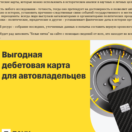
ческие карты, которые можно использовать в историческом анализе в научных и личных цел
ть любого исследования - точность, тогда оно претендует на достоверность и позволяет ав
но в истории, установить причинно-следственные связи событий государственного и местн
 переоценить: всегда люди выступали катализаторами и организаторами политических проц
ики - политические, юридические и другие - устанавливает фактические даты в истории орг
 ресурс - собрание последних, уточненных данных и попытка составить верную хронологи
будет рад заполнить "белые пятна" на сайте с помощью сведений от всех, кто находит во в
.