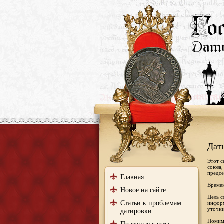
Дат
Этот с
союза,
предсе
Главная
Времен
Новое на сайте
Цель с
Статьи к проблемам
информ
уточни
датировки
Помимо