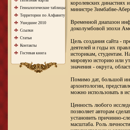
Полезные карты
королевских династиях и
Генеалогические таблицы
министре Зимбабве-Абер
Территории по Алфавиту
Временной диапазон инфо
Ушедшие 2010
доколумбовой эпохи Аме
Ссылки
Статьи
Цель создания сайта - п
Контакты
деятелей и годы их правл
Гостевая книга
историкам, студентам. Н
мировую историю или ут
значения - округа, облас
Помимо дат, большой ин
архонтологии, представл
можно использовать в ис
Ценность любого исследо
позволяет авторам сдела
установить причинно-сле
масштаба. Роль личности