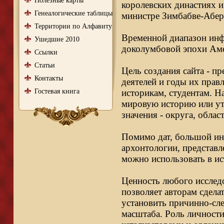
Полезные карты
королевских династиях и
Генеалогические таблицы
министре Зимбабве-Абер
Территории по Алфавиту
Временной диапазон инфо
Ушедшие 2010
доколумбовой эпохи Аме
Ссылки
Статьи
Цель создания сайта - п
Контакты
деятелей и годы их правл
Гостевая книга
историкам, студентам. Н
мировую историю или ут
значения - округа, облас
Помимо дат, большой ин
архонтологии, представл
можно использовать в ис
Ценность любого исследо
позволяет авторам сдела
установить причинно-сле
масштаба. Роль личности