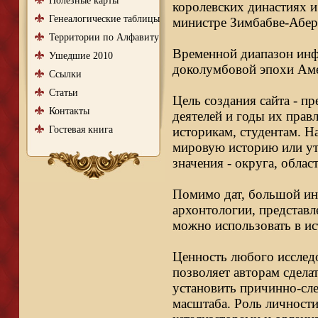
Полезные карты
королевских династиях и
Генеалогические таблицы
министре Зимбабве-Абер
Территории по Алфавиту
Временной диапазон инфо
Ушедшие 2010
доколумбовой эпохи Аме
Ссылки
Статьи
Цель создания сайта - п
Контакты
деятелей и годы их правл
Гостевая книга
историкам, студентам. Н
мировую историю или ут
значения - округа, облас
Помимо дат, большой ин
архонтологии, представл
можно использовать в ис
Ценность любого исследо
позволяет авторам сдела
установить причинно-сле
масштаба. Роль личности